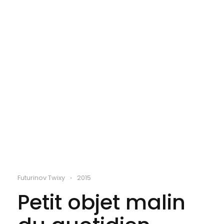
Futurinov Twixy
2015
•
Petit objet malin 